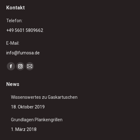
Kontakt
Telefon:
+49 5601 5809662
E-Mail:
info@fumosa.de
Finden Sie uns auf:
Facebook
Instagram
E-
page
page
Mail
News
opens
opens
page
in
in
opens
Wissenswertes zu Gaskartuschen
new
new
in
18. Oktober 2019
window
window
new
window
Grundlagen Plankengrillen
1. März 2018