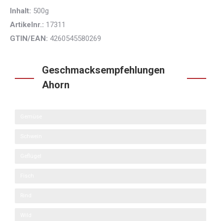
Inhalt:
500g
Artikelnr.:
17311
GTIN/EAN:
4260545580269
Geschmacksempfehlungen
Ahorn
Gemüse
Schwein
Geflügel
Fisch
Rind
Wild