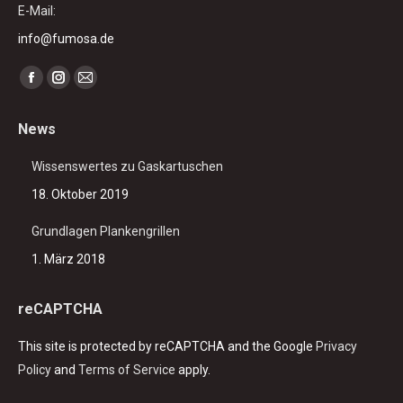
E-Mail:
info@fumosa.de
Finden Sie uns auf:
Facebook
Instagram
E-
page
page
Mail
News
opens
opens
page
in
in
opens
Wissenswertes zu Gaskartuschen
new
new
in
18. Oktober 2019
window
window
new
window
Grundlagen Plankengrillen
1. März 2018
reCAPTCHA
This site is protected by reCAPTCHA and the Google
Privacy
Policy
and
Terms of Service
apply.