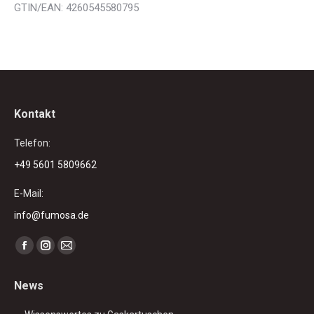
GTIN/EAN: 4260545580795
Kontakt
Telefon:
+49 5601 5809662
E-Mail:
info@fumosa.de
Finden Sie uns auf:
Facebook
Instagram
E-
page
page
Mail
News
opens
opens
page
in
in
opens