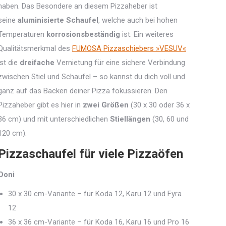
haben. Das Besondere an diesem Pizzaheber ist
seine
aluminisierte Schaufel
, welche auch bei hohen
Temperaturen
korrosionsbeständig
ist. Ein weiteres
Qualitätsmerkmal des
FUMOSA Pizzaschiebers »VESUV«
ist die
dreifache
Vernietung für eine sichere Verbindung
zwischen Stiel und Schaufel – so kannst du dich voll und
ganz auf das Backen deiner Pizza fokussieren. Den
Pizzaheber gibt es hier in
zwei Größen
(30 x 30 oder 36 x
36 cm) und mit unterschiedlichen
Stiellängen
(30, 60 und
120 cm).
Pizzaschaufel für viele Pizzaöfen
Ooni
30 x 30 cm-Variante – für Koda 12, Karu 12 und Fyra
12
36 x 36 cm-Variante – für Koda 16, Karu 16 und Pro 16