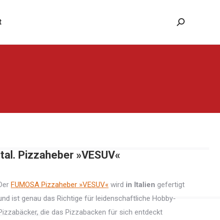
t
Search:
ital. Pizzaheber »VESUV«
Der
FUMOSA Pizzaheber »VESUV«
wird
in Italien
gefertigt
und ist genau das Richtige für leidenschaftliche Hobby-
Pizzabäcker, die das Pizzabacken für sich entdeckt