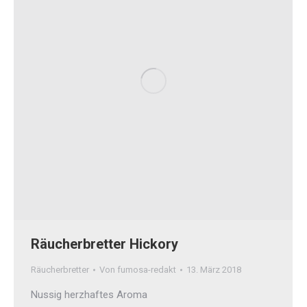
Räucherbretter Hickory
Räucherbretter
Von
fumosa-redakt
13. März 2018
Nussig herzhaftes Aroma