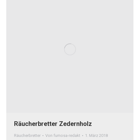
Räucherbretter Zedernholz
Räucherbretter
Von
fumosa-redakt
1. März 2018